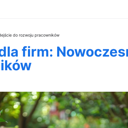
odejście do rozwoju pracowników
 dla firm: Nowoczes
ników