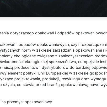
zenia dotyczącego opakowań i odpadów opakowaniowyc
pakowań i odpadów opakowaniowych, czyli rozporządzenie
ystycznych norm w zakresie zarządzania opakowaniami i 
oblemy ekologiczne związane z zanieczyszczeniem środow
świadomości ekologicznej społeczeństwa, europejskie inst
 zmuszą producentów i dystrybutorów do bardziej odpowie
owy element polityki Unii Europejskiej w zakresie gospoda
czące projektowania, produkcji, recyklingu oraz wymog
o użycia, co stawia przed branżą opakowaniową nowe wyz
w na przemysł opakowaniowy