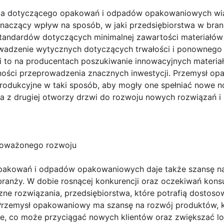
ia dotyczącego opakowań i odpadów opakowaniowych wią
naczący wpływ na sposób, w jaki przedsiębiorstwa w bra
tandardów dotyczących minimalnej zawartości materiałów
wadzenie wytycznych dotyczących trwałości i ponownego 
 to na producentach poszukiwanie innowacyjnych materiał
zności przeprowadzenia znacznych inwestycji. Przemysł o
odukcyjne w taki sposób, aby mogły one spełniać nowe no
 a z drugiej otworzy drzwi do rozwoju nowych rozwiązań 
wnoważonego rozwoju
pakowań i odpadów opakowaniowych daje także szansę n
ranży. W dobie rosnącej konkurencji oraz oczekiwań kons
czne rozwiązania, przedsiębiorstwa, które potrafią dostoso
rzemysł opakowaniowy ma szansę na rozwój produktów, kt
zne, co może przyciągać nowych klientów oraz zwiększać l