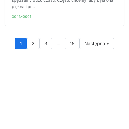
spędzamy dużo czasu. Często chcemy, aby była ona
piękna i pr...
30.11.-0001
1
2
3
...
15
Następna »