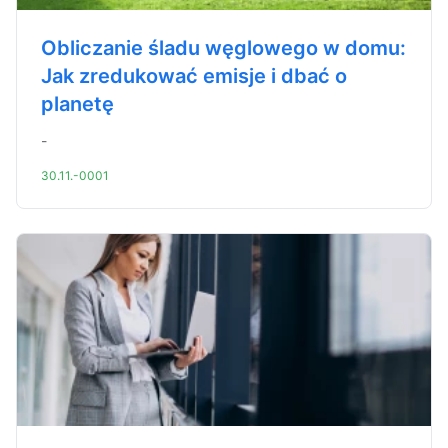
Obliczanie śladu węglowego w domu:
Jak zredukować emisje i dbać o
planetę
-
30.11.-0001