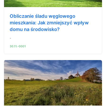
Obliczanie śladu węglowego
mieszkania: Jak zmniejszyć wpływ
domu na środowisko?
-
30.11.-0001