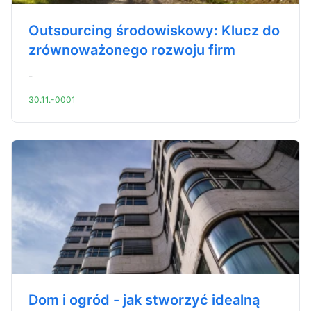
Outsourcing środowiskowy: Klucz do
zrównoważonego rozwoju firm
-
30.11.-0001
Dom i ogród - jak stworzyć idealną