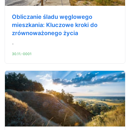
Obliczanie śladu węglowego
mieszkania: Kluczowe kroki do
zrównoważonego życia
-
30.11.-0001