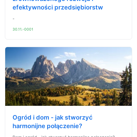
efektywności przedsiębiorstw
-
30.11.-0001
Ogród i dom - jak stworzyć
harmonijne połączenie?