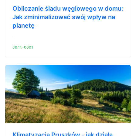
Obliczanie śladu węglowego w domu:
Jak zminimalizować swój wpływ na
planetę
-
30.11.-0001
Klimatyzacja Pruszków - jak działa,