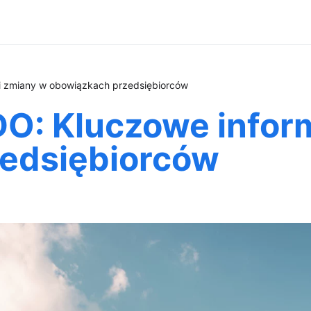
i zmiany w obowiązkach przedsiębiorców
O: Kluczowe inform
edsiębiorców