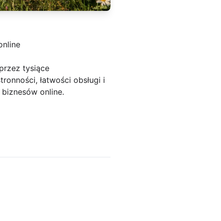
online
przez tysiące
onności, łatwości obsługi i
 biznesów online.