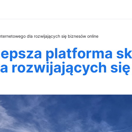
nternetowego dla rozwijających się biznesów online
lepsza platforma s
a rozwijających się