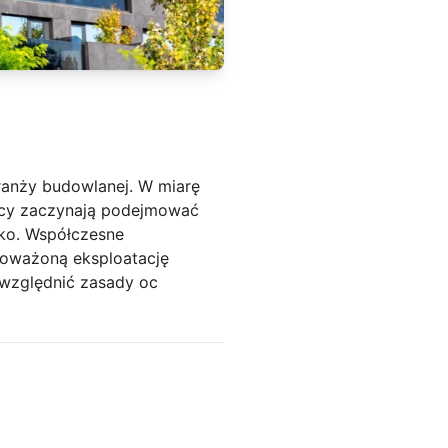
ranży budowlanej. W miarę
awcy zaczynają podejmować
sko. Współczesne
noważoną eksploatację
uwzględnić zasady oc