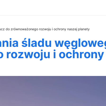
lucz do zrównoważonego rozwoju i ochrony naszej planety
ania śladu węglowe
rozwoju i ochrony 