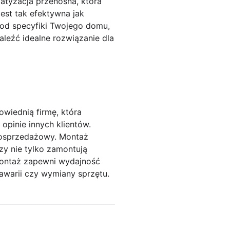
matyzacja przenośna, która
jest tak efektywna jak
 od specyfiki Twojego domu,
leźć idealne rozwiązanie dla
owiednią firmę, która
pinie innych klientów.
 posprzedażowy. Montaż
rzy nie tylko zamontują
montaż zapewni wydajność
awarii czy wymiany sprzętu.