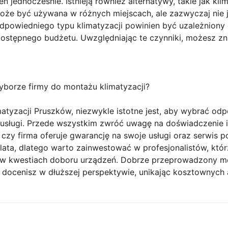
ń jednocześnie. Istnieją również alternatywy, takie jak kli
i może być używana w różnych miejscach, ale zazwyczaj nie 
dpowiedniego typu klimatyzacji powinien być uzależniony
ostępnego budżetu. Uwzględniając te czynniki, możesz zna
borze firmy do montażu klimatyzacji?
atyzacji Pruszków, niezwykle istotne jest, aby wybrać odp
sługi. Przede wszystkim zwróć uwagę na doświadczenie i o
 czy firma oferuje gwarancję na swoje usługi oraz serwis
a lata, dlatego warto zainwestować w profesjonalistów, któ
ą w kwestiach doboru urządzeń. Dobrze przeprowadzony 
 docenisz w dłuższej perspektywie, unikając kosztownych 