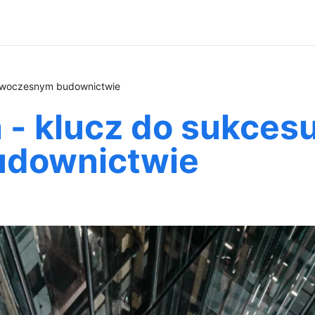
nowoczesnym budownictwie
 - klucz do sukces
downictwie